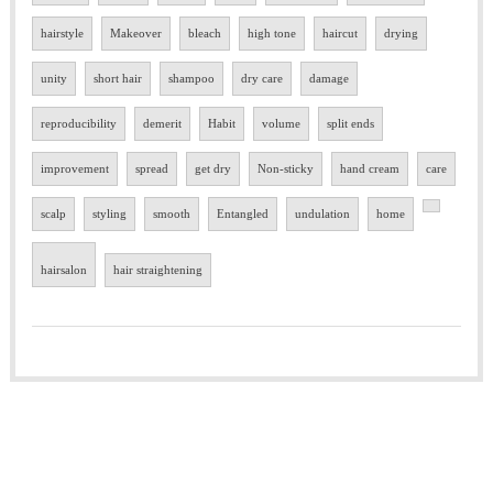
hairstyle
Makeover
bleach
high tone
haircut
drying
unity
short hair
shampoo
dry care
damage
reproducibility
demerit
Habit
volume
split ends
improvement
spread
get dry
Non-sticky
hand cream
care
scalp
styling
smooth
Entangled
undulation
home
hairsalon
hair straightening