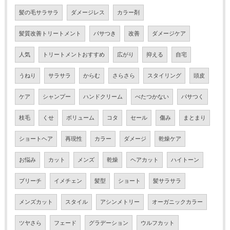
髪の毛サラサラ
ダメージレス
カラー剤
髪質改善トリートメント
パサつき
改善
ダメージケア
人気
トリートメントおすすめ
広がり
抑える
自宅
うねり
サラサラ
からむ
さらさら
スタイリング
頭皮
ケア
シャンプー
ハンドクリーム
べたつかない
パサつく
枝毛
くせ
ボリューム
コタ
セール
傷み
まとまり
ショートヘア
再現性
カラー
ダメージ
乾燥ケア
お悩み
カット
メンズ
乾燥
ヘアカット
ハイトーン
ブリーチ
イメチェン
髪型
ショート
髪サラサラ
メンズカット
スタイル
アシンメトリー
オーガニックカラー
ツヤさら
フェード
グラデーション
ウルフカット