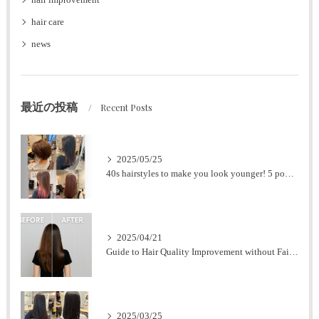
hair improvement
hair care
news
最近の投稿
Recent Posts
2025/05/25
40s hairstyles to make you look younger! 5 popular styles for women
2025/04/21
Guide to Hair Quality Improvement without Failure at Nagoya Station [Expert Supervision].
2025/03/25