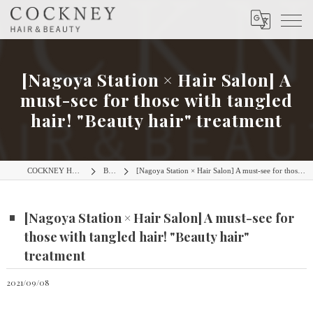
[Nagoya Station × Hair Salon] A
must-see for those with tangled
hair!
"Beauty hair" treatment
COCKNEY HAIR＆BEAUTY
BLOG
[Nagoya Station × Hair Salon] A must-see for those with tangled hair! "Beauty hair" treatment
[Nagoya Station × Hair Salon] A must-see for
those with tangled hair! "Beauty hair"
treatment
2021/09/08