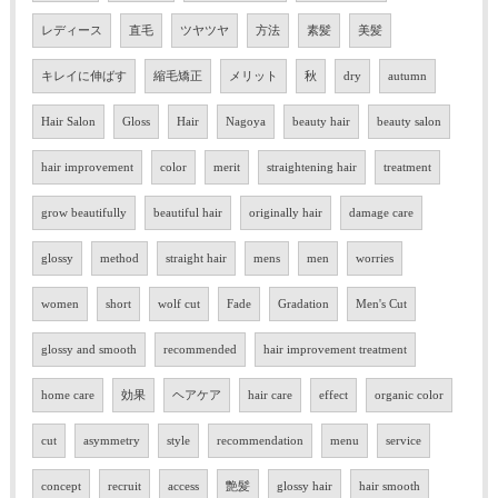
レディース
直毛
ツヤツヤ
方法
素髪
美髪
キレイに伸ばす
縮毛矯正
メリット
秋
dry
autumn
Hair Salon
Gloss
Hair
Nagoya
beauty hair
beauty salon
hair improvement
color
merit
straightening hair
treatment
grow beautifully
beautiful hair
originally hair
damage care
glossy
method
straight hair
mens
men
worries
women
short
wolf cut
Fade
Gradation
Men's Cut
glossy and smooth
recommended
hair improvement treatment
home care
効果
ヘアケア
hair care
effect
organic color
cut
asymmetry
style
recommendation
menu
service
concept
recruit
access
艶髪
glossy hair
hair smooth