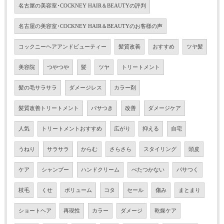
名古屋の美容室･COCKNEY HAIR＆BEAUTYの評判
名古屋の美容室･COCKNEY HAIR＆BEAUTYのお客様の声
コックニーヘアアンドビューティー
髪質改善
おすすめ
ツヤ髪
美容院
つやつや
髪
ツヤ
トリートメント
髪の毛サラサラ
ダメージレス
カラー剤
髪質改善トリートメント
パサつき
改善
ダメージケア
人気
トリートメントおすすめ
広がり
抑える
自宅
うねり
サラサラ
からむ
さらさら
スタイリング
頭皮
ケア
シャンプー
ハンドクリーム
べたつかない
パサつく
枝毛
くせ
ボリューム
コタ
セール
傷み
まとまり
ショートヘア
再現性
カラー
ダメージ
乾燥ケア