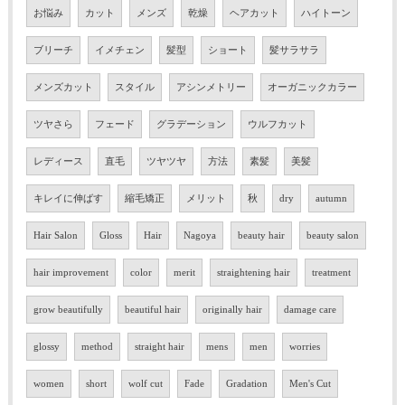
お悩み
カット
メンズ
乾燥
ヘアカット
ハイトーン
ブリーチ
イメチェン
髪型
ショート
髪サラサラ
メンズカット
スタイル
アシンメトリー
オーガニックカラー
ツヤさら
フェード
グラデーション
ウルフカット
レディース
直毛
ツヤツヤ
方法
素髪
美髪
キレイに伸ばす
縮毛矯正
メリット
秋
dry
autumn
Hair Salon
Gloss
Hair
Nagoya
beauty hair
beauty salon
hair improvement
color
merit
straightening hair
treatment
grow beautifully
beautiful hair
originally hair
damage care
glossy
method
straight hair
mens
men
worries
women
short
wolf cut
Fade
Gradation
Men's Cut