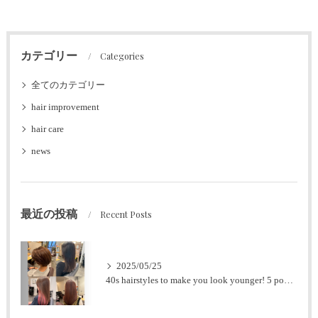
カテゴリー
Categories
全てのカテゴリー
hair improvement
hair care
news
最近の投稿
Recent Posts
2025/05/25
40s hairstyles to make you look younger! 5 popular styles for women