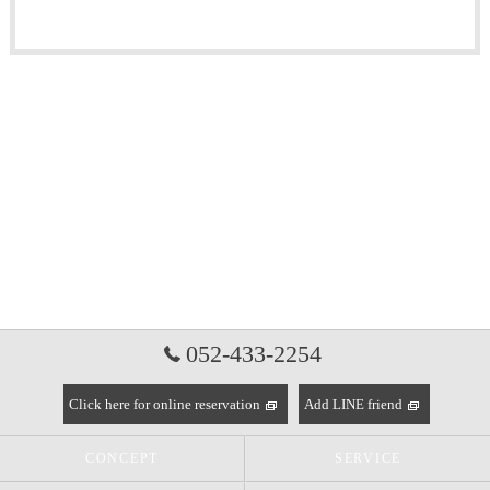
052-433-2254
Click here for online reservation
Add LINE friend
CONCEPT
SERVICE