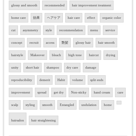
glossy and smooth
recommended
hair improvement treatment
home care
効果
ヘアケア
hair care
effect
organic color
cut
asymmetry
style
recommendation
menu
service
concept
recruit
access
艶髪
glossy hair
hair smooth
hairstyle
Makeover
bleach
high tone
haircut
drying
unity
short hair
shampoo
dry care
damage
reproducibility
demerit
Habit
volume
split ends
improvement
spread
get dry
Non-sticky
hand cream
care
scalp
styling
smooth
Entangled
undulation
home
hairsalon
hair straightening